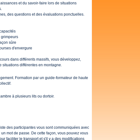
ssances et du savoir-faire lors de situations
s.
ches, des questions et des évaluations ponctuelles.
 capacités
e grimpeurs
façon sûre
ourses d'envergure
e cours dans différents massifs, vous développez,
 situations différentes en montagne.
 logement. Formation par un guide-formateur de haute
lectif.
bre à plusieurs lits ou dortoir.
 liste des participantes vous sont communiquées avec
evez un mot de passe. De cette façon, vous pouvez vous
our faciliter le transport et s'il y a des modifications