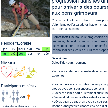
progression dans les dif
pour arriver à des cours
aux bons grimpeurs.
Ce cours est notre «offre haut niveau» po
d'alpinisme et d'escalade en haute montag
leurs connaissances.
Points forts
Une nouvelle progression dans
en neige, glace et rocher ou mixte. Dans 
Période favorable
individuellement. Le pratiquant confirmé p
jan
fév
mars
avril
mai
juin
connaissances à celles qui lui sont propo
juil
août
sept
oct
nov
déc
Description:
Niveaux
Objectif du cours - contenu
Planification, décision et réalisation comm
exigentes.
• Les courses sont conduites par les part
Participants min/max
groupe avec son soutient et ses conseils.
• L’accent est mis particulièrement sur le 
à
pour
• Des évaluations mutuelles aident à mieux 
• L'évaluation de situation et/ou de cours
façons d’analyser les choses et aide à distin
3 à 4 participant(s) pour un guide