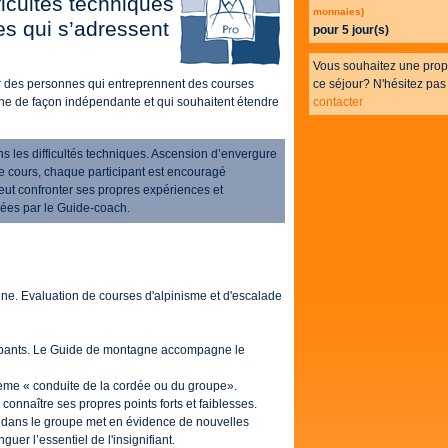
ficultés techniques
monnaies)
es qui s’adressent
pour 5 jour(s)
Vous souhaitez une prop
ur des personnes qui entreprennent des courses
ce séjour? N'hésitez pas
ne de façon indépendante et qui souhaitent étendre
contacter
 les difficultés techniques. Ascension d’envergure
ce cours, chaque participant est encouragé
eut confronter ses propres expériences et
sées par le Guide-coach.
une. Evaluation de courses d'alpinisme et d'escalade
icipants. Le Guide de montagne accompagne le
thème « conduite de la cordée ou du groupe».
connaître ses propres points forts et faiblesses.
es dans le groupe met en évidence de nouvelles
guer l’essentiel de l'insignifiant.