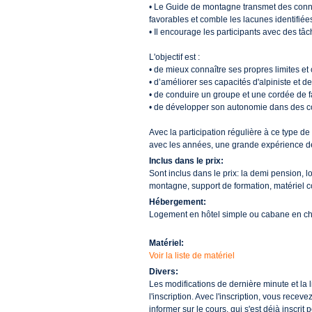
• Le Guide de montagne transmet des connai
favorables et comble les lacunes identifiée
• Il encourage les participants avec des tâ
L'objectif est :
• de mieux connaître ses propres limites et
• d’améliorer ses capacités d'alpiniste et d
• de conduire un groupe et une cordée de 
• de développer son autonomie dans des c
Avec la participation régulière à ce type d
avec les années, une grande expérience de
Inclus dans le prix:
Sont inclus dans le prix: la demi pension,
montagne, support de formation, matériel col
Hébergement:
Logement en hôtel simple ou cabane en cham
Matériel:
Voir la liste de matériel
Divers:
Les modifications de dernière minute et la
l'inscription. Avec l'inscription, vous rec
informer sur le cours, qui s'est déjà inscrit p