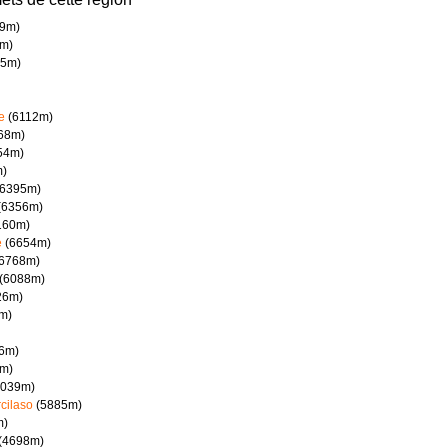
9m)
m)
5m)
e
(6112m)
68m)
54m)
)
6395m)
(6356m)
160m)
e
(6654m)
6768m)
(6088m)
26m)
m)
6m)
m)
039m)
cilaso
(5885m)
m)
(4698m)