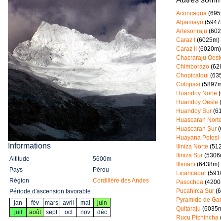
Aconcagua
(695
Alpamayo
(5947
Artesonraju
(602
Caraz I
(6025m)
Caraz II
(6020m)
Chacraraju Oest
Chimborazo
(62
Chopicalqui
(63
Cotopaxi
(5897m
Huandoy Norte
(
Huandoy Oeste
Huandoy Sur
(6
Huascaran Nort
Huascaran Sur
(
Huayana Potosi
Informations
Iliniza Norte
(51
Iliniza Sur
(5306
Altitude
5600m
Illimani
(6438m)
Pays
Pérou
Licancabur
(591
Région
Cordillère des Andes
Pasochoa
(4200
Pucahirca Sur
(6
Période d'ascension favorable
Pyramide de Gar
jan
fév
mars
avril
mai
juin
Quitaraju
(6035
juil
août
sept
oct
nov
déc
Rucu Pichincha