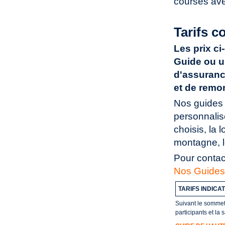
courses avec
Tarifs c
Les prix c
Guide ou u
d'assuranc
et de remo
Nos guides 
personnalisé
choisis, la 
montagne, l
Pour contac
Nos Guides
TARIFS INDICA
Suivant le sommet,
participants et la 