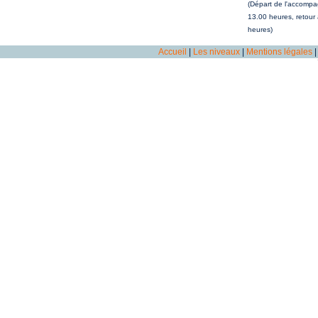
(Départ de l'accompa
13.00 heures, retour
heures)
Accueil
|
Les niveaux
|
Mentions légales