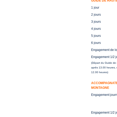
GUIDE DE HAUT
1 jour
2 jours
3 jours
4 jours
5 jours
6 jours
Engagement de l
Engagement 1/2 j
(Départ du Guide de
après 13.00 heures, r
12.00 heures)
ACCOMPAGNATE
MONTAGNE
Engagement journ
Engagement 1/2 jo