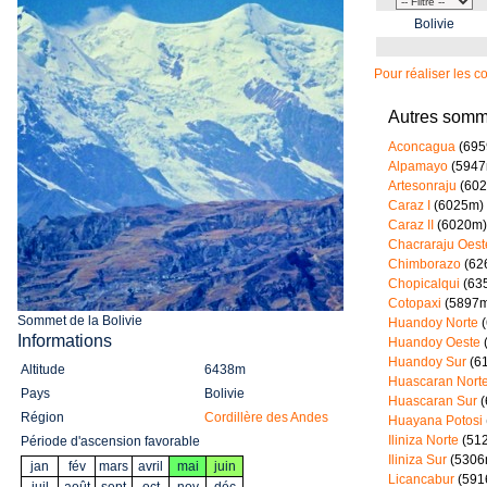
Bolivie
Pour réaliser les 
Autres somme
Aconcagua
(695
Alpamayo
(5947
Artesonraju
(602
Caraz I
(6025m)
Caraz II
(6020m)
Chacraraju Oest
Chimborazo
(62
Chopicalqui
(63
Cotopaxi
(5897m
Sommet de la Bolivie
Huandoy Norte
(
Informations
Huandoy Oeste
Huandoy Sur
(6
Altitude
6438m
Huascaran Nort
Pays
Bolivie
Huascaran Sur
(
Région
Cordillère des Andes
Huayana Potosi
Iliniza Norte
(51
Période d'ascension favorable
Iliniza Sur
(5306
jan
fév
mars
avril
mai
juin
Licancabur
(591