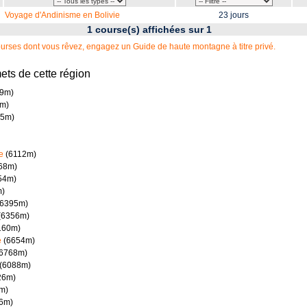
Voyage d'Andinisme en Bolivie
23 jours
1 course(s) affichées sur 1
courses dont vous rêvez, engagez un Guide de haute montagne à titre privé.
ts de cette région
9m)
m)
5m)
e
(6112m)
68m)
54m)
)
6395m)
(6356m)
160m)
e
(6654m)
6768m)
(6088m)
26m)
m)
6m)