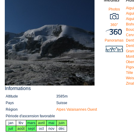
Aigui
Photos
Aigu
Aigu
Bish
360°
Bouq
Cerv
Panoramas
Dent
Dent
Gran
Mont
Ober
Pign
Tête
Weis
Zina
Informations
Altitude
3585m
Pays
Suisse
Région
Alpes Valaisannes Ouest
Période d'ascension favorable
jan
fév
mars
avril
mai
juin
juil
août
sept
oct
nov
déc