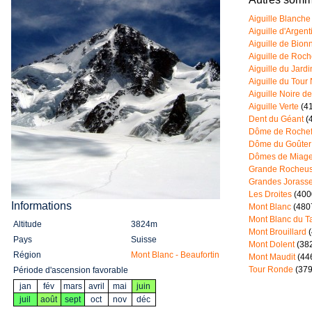
Aiguille Blanche
Aiguille d'Argent
Aiguille de Bion
Aiguille de Roch
Aiguille du Jardi
Aiguille du Tour 
Aiguille Noire d
Aiguille Verte
(4
Dent du Géant
(
Dôme de Rochef
Dôme du Goûter
Dômes de Miag
Grande Rocheu
Grandes Jorass
Les Droites
(400
Informations
Mont Blanc
(480
Mont Blanc du T
Altitude
3824m
Mont Brouillard
(
Pays
Suisse
Mont Dolent
(38
Région
Mont Blanc - Beaufortin
Mont Maudit
(44
Tour Ronde
(37
Période d'ascension favorable
jan
fév
mars
avril
mai
juin
juil
août
sept
oct
nov
déc