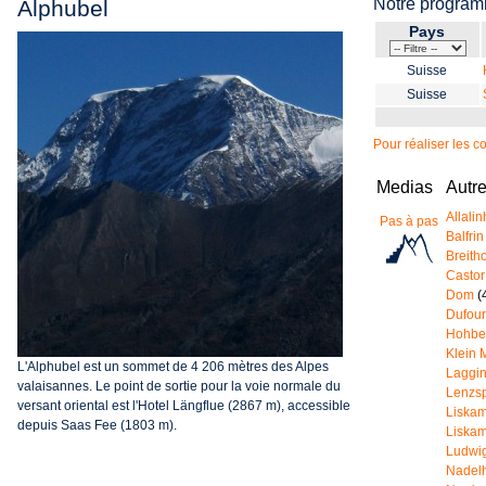
Notre progra
Alphubel
Pays
Suisse
Suisse
Pour réaliser les 
Medias
Autr
Allali
Pas à pas
Balfrin
Breith
Castor
Dom
(
Dufour
Hohbe
Klein 
L'Alphubel est un sommet de 4 206 mètres des Alpes
Laggi
valaisannes. Le point de sortie pour la voie normale du
Lenzsp
versant oriental est l'Hotel Längflue (2867 m), accessible
Liska
depuis Saas Fee (1803 m).
Liska
Ludwi
Nadel