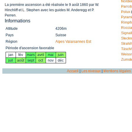
Norde
La première ascension a été réalisée le 9 août 1860 par W.
Parrot
Hinchliff et L. Stephen avec les guides M. Anderegg et P.
Polux
Perren.
Pyrami
Informations
Rimpfi
Rocci
Altitude
4206m
Signa
Pays
Suisse
Steckn
Région
Alpes Valaisannes Est
Strahl
Période d'ascension favorable
Täsch
Weiss
jan
fév
mars
avril
mai
juin
Zumste
juil
août
sept
oct
nov
déc
Accueil
|
Les niveaux
|
Mentions légales