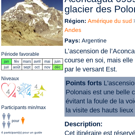
glacier des Polo
Région:
Amérique du sud
Andes
Pays:
Argentine
L’ascension de l’Aconcag
Période favorable
course en soi, mais ell
jan
fév
mars
avril
mai
juin
juil
août
sept
oct
nov
déc
par le versant Est.
Niveaux
Points forts
L'ascensio
Polonais est une belle 
évitant la foule de la v
Participants min/max
la visite des hauts lieu
pour
Description:
Cet itinéraire est réser
4 participant(s) pour un guide