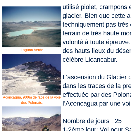
utilisé piolet, crampons
glacier. Bien que cette 
techniquement pas très di
terrain de très haute m
volonté à toute épreuve. 
des hauts lieux du déser
Laguna Verde
célèbre Licancabur.
L’ascension du Glacier 
dans les traces de la p
effectuée par des Polon
Aconcagua, 900m de face de la voie
l’Aconcagua par une voie 
des Polonais,
Nombre de jours : 25
1-2ème jour: Vol pour Sa